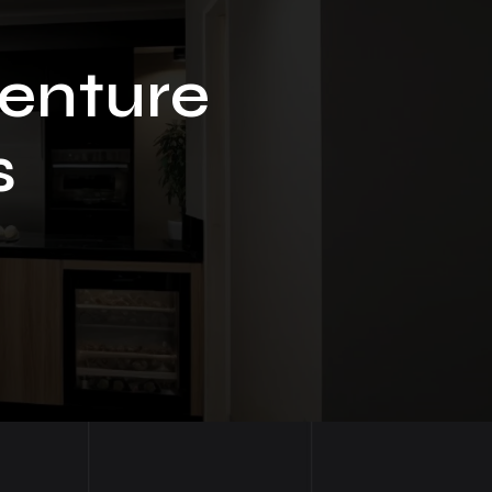
enture
s