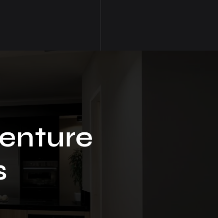
enture
s