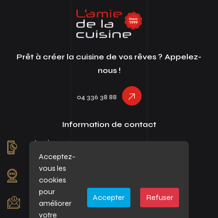
Prêt à créer la cuisine de vos rêves ? Appelez-
nous !
04 336 38 88
Information de contact
Appelez-nous au :
04 336 38 88
Acceptez-
vous les
Notre adresse:
cookies
Rue de Tilff, 16 - 4100 Boncelles
pour
Accepter
Refuser
Envoyez-nous un email :
améliorer
marie@amiedelacuisine.be
votre